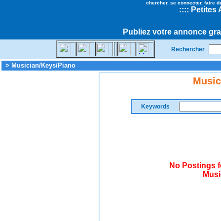
chercher, se connecter, faire d
::
::
Petites
Publiez votre annonce gra
Rechercher
> Musician/Keys/Piano
Music
Keywords
No Postings f
Musi