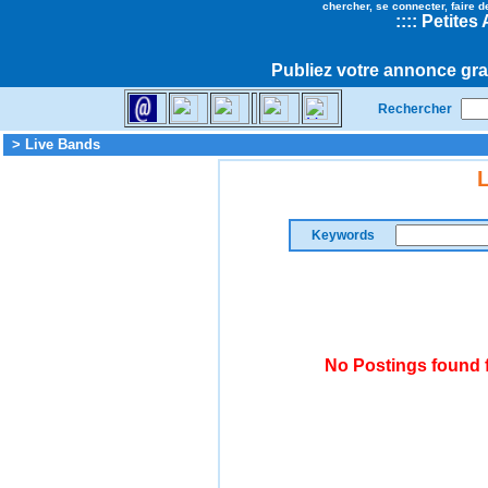
chercher, se connecter, faire d
::
::
Petites
Publiez votre annonce gra
Rechercher
> Live Bands
Keywords
No Postings found 