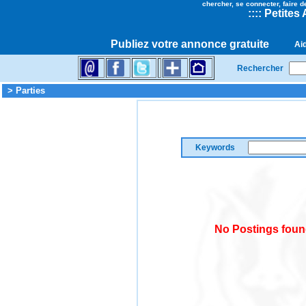
chercher, se connecter, faire d
::
::
Petites
Publiez votre annonce gratuite
Ai
Rechercher
> Parties
Keywords
No Postings found