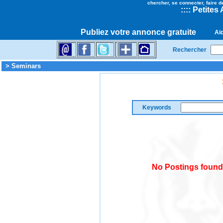
chercher, se connecter, faire d
::
::
Petites
Publiez votre annonce gratuite
Ai
Rechercher
> Seminars
Keywords
No Postings found